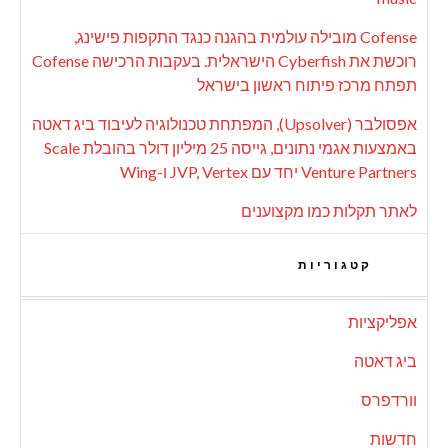
Cofense מובילה עולמית בהגנה כנגד התקפות פישינג,
רוכשת את Cyberfish הישראלית. בעקבות הרכישה Cofense
תפתח מרכז פיתוח ראשון בישראל
אפסולבר (Upsolver), המפתחת טכנולוגיה לעיבוד ביג דאטה
באמצעות אגמי נתונים, גייסה 25 מיליון דולר בהובלת Scale
Venture Partners יחד עם JVP, Vertex ו-Wing
לאתר תקלות כמו מקצוענים
קטגוריות
אפליקציות
ביג דאטה
וורדפרס
חדשות