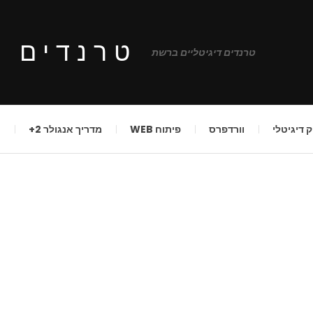
טרנדים ד
טרנדים דיגיטליים ברשת
ק דיגיטלי
וורדפרס
פיתוח WEB
מדריך אנגולר 2+
ע