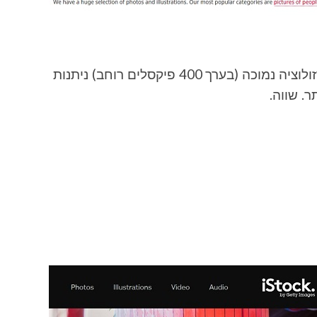
מאגר תמונות די טוב שאני די אוהב. תמונות ברזולוציה נמוכה (בערך 400 פיקסלים רוחב) ניתנות
. שווה.