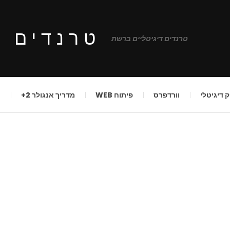
טרנדים ד
טרנדים דיגיטליים ברשת
ק דיגיטלי
וורדפרס
פיתוח WEB
מדריך אנגולר 2+
ע